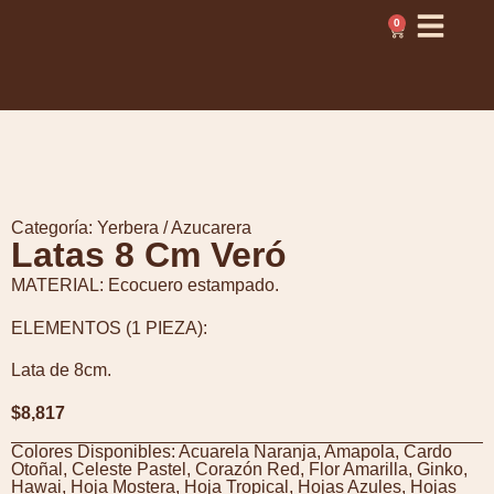
0
Categoría:
Yerbera / Azucarera
Latas 8 Cm Veró
MATERIAL: Ecocuero estampado.
ELEMENTOS (1 PIEZA):
Lata de 8cm.
$
8,817
Colores Disponibles:
Acuarela Naranja
,
Amapola
,
Cardo
Otoñal
,
Celeste Pastel
,
Corazón Red
,
Flor Amarilla
,
Ginko
,
Hawai
,
Hoja Mostera
,
Hoja Tropical
,
Hojas Azules
,
Hojas