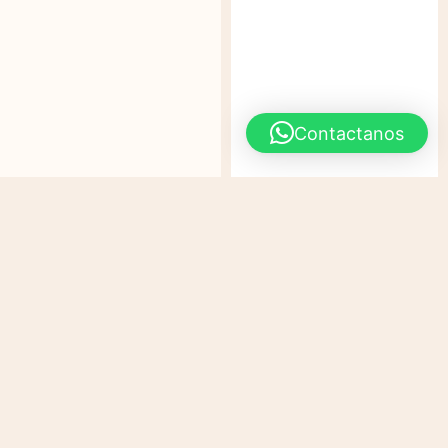
Contactanos
BILLETERAS
$
12,719
Ver Detalles