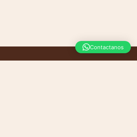
Contactanos
INICIO
CONTACTO
PRODUCTOS
CARRITO
ventas1@pardoregionales.com
+54 9 351 879-7555