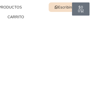
Escribinos
$
0
PRODUCTOS
0
O
CARRITO