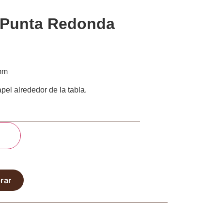
a Punta Redonda
mm
 alrededor de la tabla.
o
rar