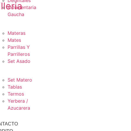
Delantales
lleria
Indumentaria
Gaucha
Materas
Mates
Parrillas Y
Parrilleros
Set Asado
Set Matero
Tablas
Termos
Yerbera /
Azucarera
NTACTO