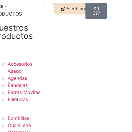
CIO
Escribinos
$
0
0
ODUCTOS
uestros
roductos
Ver Todos
Accesorios
Asado
Agendas
Bandejas
Barras Móviles
Billeteras
Bombillas
Cuchillería