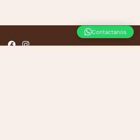
Contactanos
INICIO
CONTACTO
PRODUCTOS
CARRITO
ventas1@pardoregionales.com
+54 9 351 879-7555
Escribinos