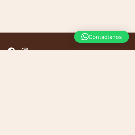
Contactanos
INICIO
CONTACTO
PRODUCTOS
CARRITO
ventas1@pardoregionales.com
+54 9 351 879-7555
Escribinos